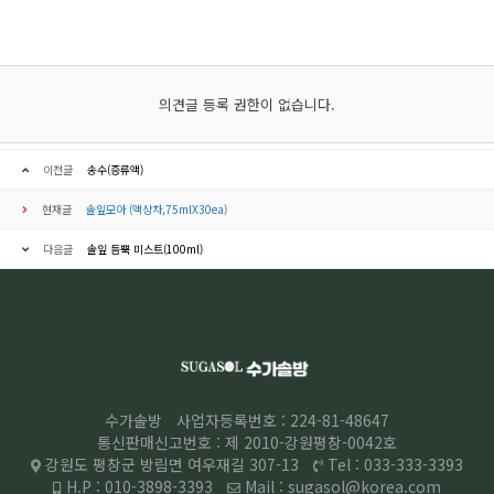
의견글 등록 권한이 없습니다.
이전글
송수(증류액)
현재글
솔잎모아 (액상차,75mlX30ea)
다음글
솔잎 듬뿍 미스트(100ml)
수가솔방
사업자등록번호 : 224-81-48647
통신판매신고번호 : 제 2010-강원평창-0042호
강원도 평창군 방림면 여우재길 307-13
Tel : 033-333-3393
H.P : 010-3898-3393
Mail : sugasol@korea.com