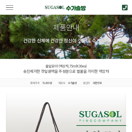
제품안내
건강한 신체에 건강한 정신이 깃든다. 수가솔방
솔잎모아 (액상차,75mlX30ea)
송진제거한 잣잎원액을 주성분으로 벌꿀을 가미한 액상차
판매가격
76,000원
제조사
수가솔방
원산지
대한민국