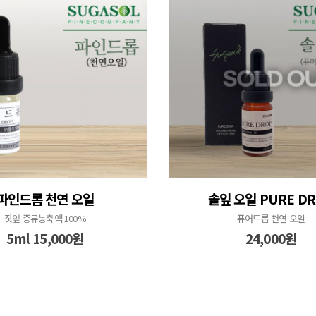
파인드롭 천연 오일
솔잎 오일 PURE D
잣잎 증류농축액 100%
퓨어드롭 천연 오일
5ml 15,000원
24,000원