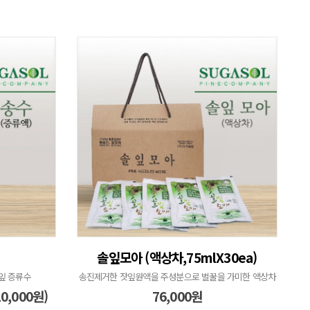
솔잎모아 (액상차,75mlX30ea)
잎 증류수
송진제거한 잣잎원액을 주성분으로 벌꿀을 가미한 액상차
10,000원)
76,000원