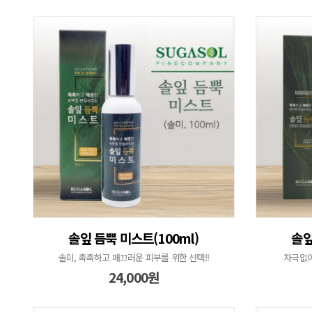
솔잎 듬뿍 미스트(100ml)
솔잎
솔미, 촉촉하고 매끄러운 피부를 위한 선택!!
자극없이
24,000원