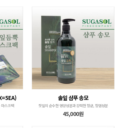
=5EA)
솔잎 샴푸 송모
 마스크팩
잣잎의 순수한 영양성분과 강력한 항균, 항염성분
45,000원