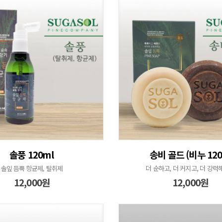
솔풍 120ml
송비 골드 (비누 120
솔잎 듬뿍 항균제, 탈취제
더 순하고, 더 커지고, 더 강력
12,000원
12,000원