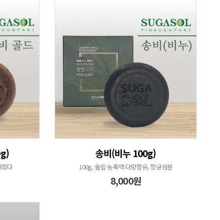
g)
송비(비누 100g)
해졌다
100g, 솔잎 농축액 다량함유, 항균성분
8,000원