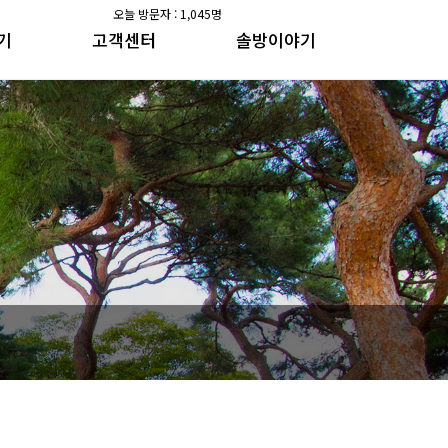
오늘 방문자 : 1,045명
기
고객센터
솔방이야기
공지사항
솔방지기 건강이야기
갤러리
수가솔방 방송일지
공지사항
솔방지기 건강이야기
갤러리
수가솔방 방송일지