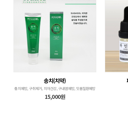
송치(치약)
충치예방, 구취제거, 치아건강, 구내염예방, 잇몸질환예방
15,000원