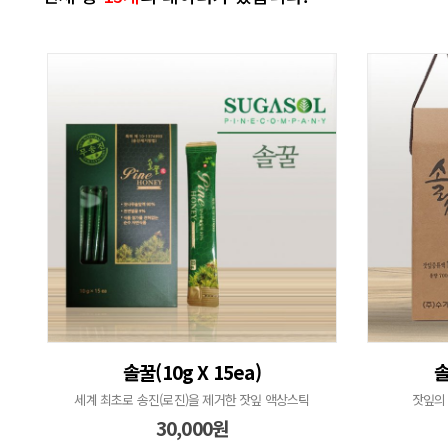
솔꿀(10g X 15ea)
솔
세계 최초로 송진(로진)을 제거한 잣잎 액상스틱
잣잎의
30,000원