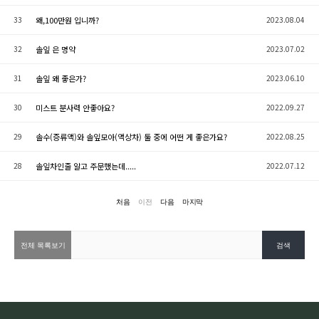
33
왜,100만원 입니까?
2023.08.04
32
솔잎 은 명약
2023.07.02
31
솔잎 왜 좋은가?
2023.06.10
30
미스트 분사력 안좋아요?
2022.09.27
29
솔수(증류액)와 솔잎모아(액상차) 둘 중에 어떤 게 좋은가요?
2022.08.25
28
솔잎차인줄 알고 주문했는데.....
2022.07.12
처음
이전
다음
마지막