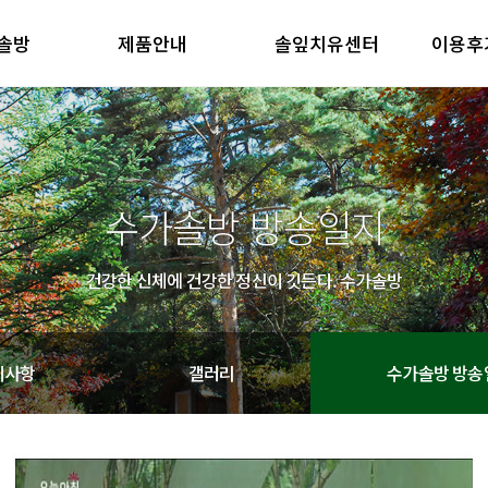
솔방
제품안내
솔잎치유센터
이용후
방 소개
제품안내
솔잎치유센터
이용후기
철학
제품의 특징
방 소개
제품안내
솔잎치유센터
이용후기
철학
제품의 특징
수가솔방 방송일지
건강한 신체에 건강한 정신이 깃든다. 수가솔방
지사항
갤러리
수가솔방 방송