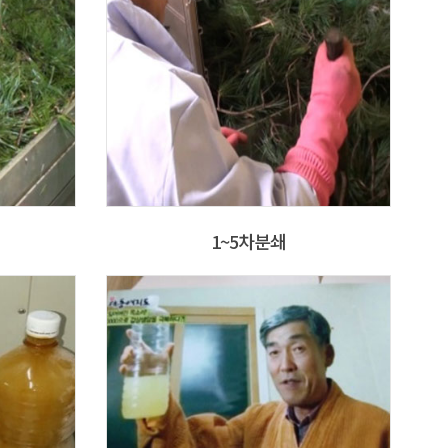
1~5차분쇄