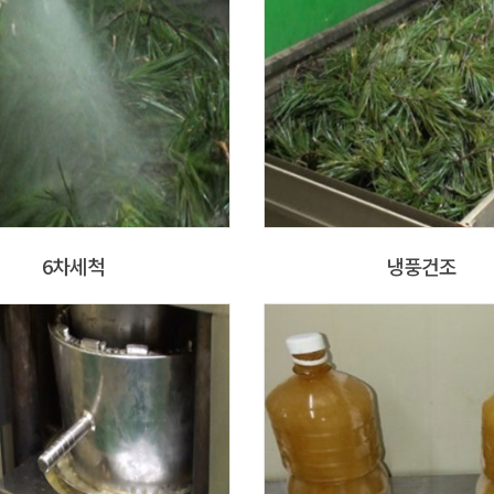
6차세척
냉풍건조