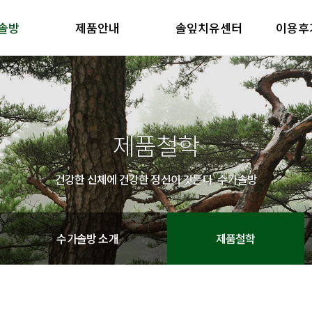
솔방
제품안내
솔잎치유센터
이용후
방 소개
제품안내
솔잎치유센터
이용후기
철학
제품의 특징
방 소개
제품안내
솔잎치유센터
이용후기
철학
제품의 특징
제품철학
건강한 신체에 건강한 정신이 깃든다. 수가솔방
수가솔방 소개
제품철학