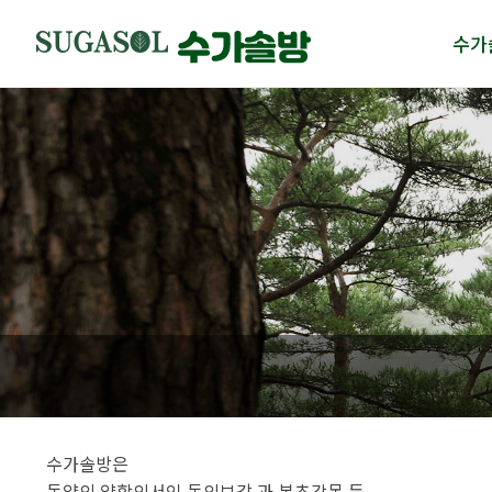
수가
수가솔
제품
수가솔
제품
수가솔방은
동양의 약학의서인 동의보감 과 본초강목 등...