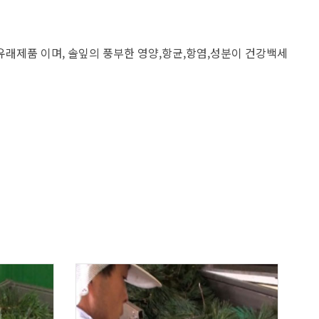
유래제품 이며, 솔잎의 풍부한 영양,항균,항염,성분이 건강백세