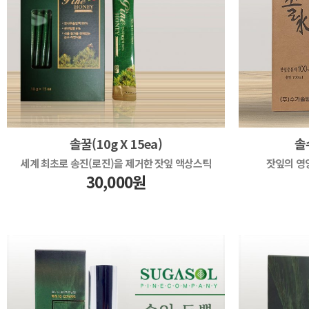
솔꿀(10g X 15ea)
솔
세계 최초로 송진(로진)을 제거한 잣잎 액상스틱
잣잎의 영
30,000원