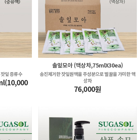
솔잎모아 (액상차,75mlX30ea)
 잣잎 증류수
송진제거한 잣잎원액을 주성분으로 벌꿀을 가미한 액
ml(10,000
상차
76,000원