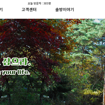
오늘 방문자 : 385명
기
고객센터
솔방이야기
공지사항
솔방지기 건강이야기
갤러리
수가솔방 방송일지
공지사항
솔방지기 건강이야기
갤러리
수가솔방 방송일지