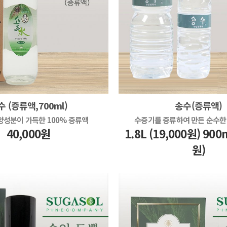
수 (증류액,700ml)
송수(증류액)
양성분이 가득한 100% 증류액
수증기를 증류하여 만든 순수한
40,000원
1.8L (19,000원) 900
원)