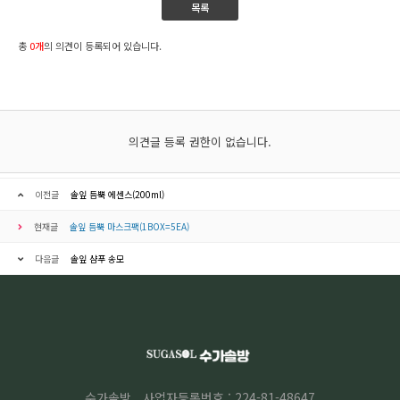
목록
총
0개
의 의견이 등록되어 있습니다.
의견글 등록 권한이 없습니다.
이전글
솔잎 듬뿍 에센스(200ml)
현재글
솔잎 듬뿍 마스크팩(1BOX=5EA)
다음글
솔잎 샴푸 송모
수가솔방
사업자등록번호 : 224-81-48647