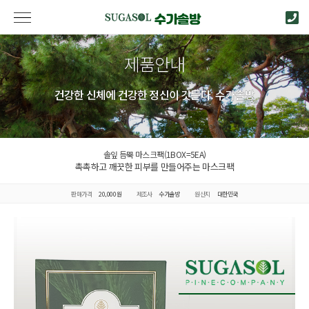
제품안내
건강한 신체에 건강한 정신이 깃든다. 수가솔방
솔잎 듬뿍 마스크팩(1BOX=5EA)
촉촉하고 깨끗한 피부를 만들어주는 마스크팩
판매가격
20,000원
제조사
수가솔방
원산지
대한민국