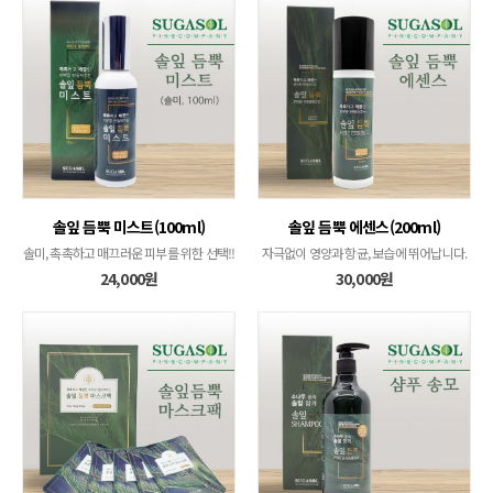
솔잎 듬뿍 미스트(100ml)
솔잎 듬뿍 에센스(200ml)
솔미, 촉촉하고 매끄러운 피부를 위한 선택!!
자극없이 영양과 항균, 보습에 뛰어납니다.
24,000원
30,000원