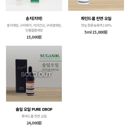
송치(치약)
파인드롭 천연 오일
충치예방, 구취제거, 치아건강, 구내염예방,
잣잎 증류농축액 100%
잇몸질환예방
5ml 15,000원
15,000원
솔잎 오일 PURE DROP
퓨어드롭 천연 오일
24,000원