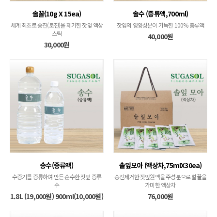
솔꿀(10g X 15ea)
솔수 (증류액,700ml)
세계 최초로 송진(로진)을 제거한 잣잎 액상
잣잎의 영양성분이 가득한 100% 증류액
스틱
40,000원
30,000원
송수(증류액)
솔잎모아 (액상차,75mlX30ea)
수증기를 증류하여 만든 순수한 잣잎 증류
송진제거한 잣잎원액을 주성분으로 벌꿀을
수
가미한 액상차
1.8L (19,000원) 900ml(10,000원)
76,000원