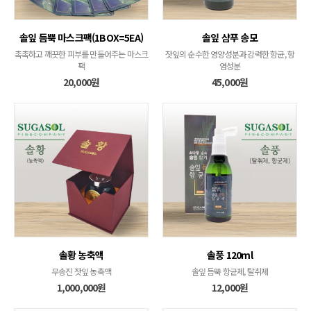
솔잎 듬뿍 마스크팩(1BOX=5EA)
솔잎 샴푸 송모
촉촉하고 깨끗한 피부를 만들어주는 마스크
잣잎의 순수한 영양성분과 강력한 항균, 항
팩
염성분
20,000원
45,000원
솔황 농축액
솔풍 120ml
무송진 잣잎 농축액
솔잎 듬뿍 항균제, 탈취제
1,000,000원
12,000원