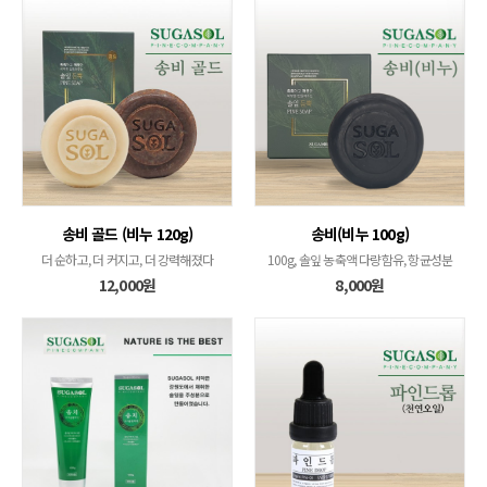
송비 골드 (비누 120g)
송비(비누 100g)
더 순하고, 더 커지고, 더 강력해졌다
100g, 솔잎 농축액 다량함유, 항균성분
12,000원
8,000원