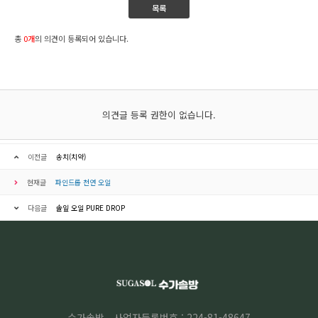
목록
총
0개
의 의견이 등록되어 있습니다.
의견글 등록 권한이 없습니다.
이전글
송치(치약)
현재글
파인드롭 천연 오일
다음글
솔잎 오일 PURE DROP
수가솔방
사업자등록번호 : 224-81-48647