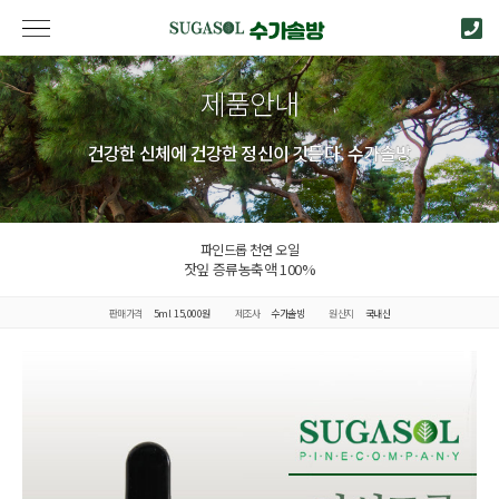
제품안내
건강한 신체에 건강한 정신이 깃든다. 수가솔방
파인드롭 천연 오일
잣잎 증류농축액 100%
판매가격
5ml 15,000원
제조사
수가솔방
원산지
국내산