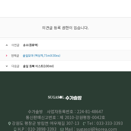
의견글 등록 권한이 없습니다.
이전글
송수(증류액)
현재글
솔잎모아 (액상차,75mlX30ea)
다음글
솔잎 듬뿍 미스트(100ml)
수가솔방
사업자등록번호 : 224-81-48647
통신판매신고번호 : 제 2010-강원평창-0042호
강원도 평창군 방림면 여우재길 307-13
Tel : 033-333-3393
H.P : 010-3898-3393
Mail : sugasol@korea.com