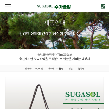
제품안내
건강한 신체에 건강한 정신이 깃든다. 수가솔방
솔잎모아 (액상차,75mlX30ea)
송진제거한 잣잎원액을 주성분으로 벌꿀을 가미한 액상차
판매가격
76,000원
제조사
수가솔방
원산지
대한민국