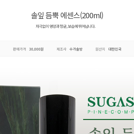
솔잎 듬뿍 에센스(200ml)
자극없이 영양과 항균, 보습에 뛰어납니다.
판매가격
30,000원
제조사
수가솔방
원산지
대한민국