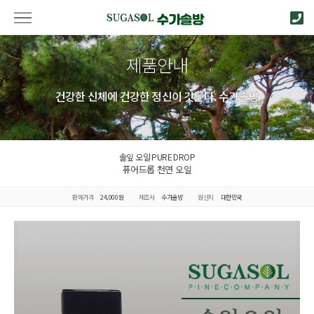
제품안내
건강한 신체에 건강한 정신이 깃든다. 수가솔방
솔잎 오일 PURE DROP
퓨어드롭 천연 오일
판매가격
24,000원
제조사
수가솔방
원산지
대한민국