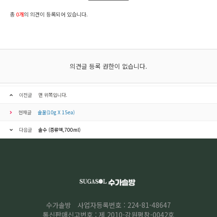
총
0개
의 의견이 등록되어 있습니다.
의견글 등록 권한이 없습니다.
이전글
맨 위쪽입니다.
현재글
솔꿀(10g X 15ea)
다음글
솔수 (증류액,700ml)
수가솔방
사업자등록번호 : 224-81-48647
통신판매신고번호 : 제 2010-강원평창-0042호