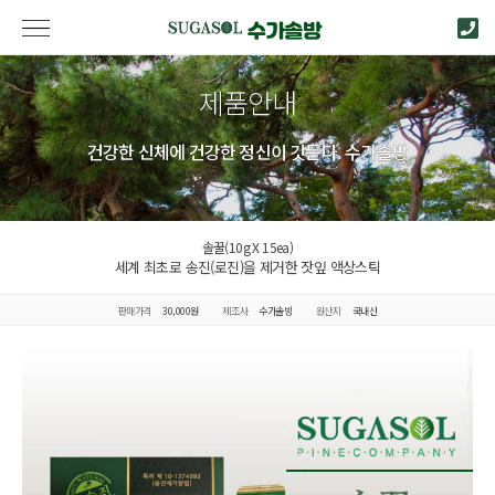
제품안내
건강한 신체에 건강한 정신이 깃든다. 수가솔방
솔꿀(10g X 15ea)
세계 최초로 송진(로진)을 제거한 잣잎 액상스틱
판매가격
30,000원
제조사
수가솔방
원산지
국내산