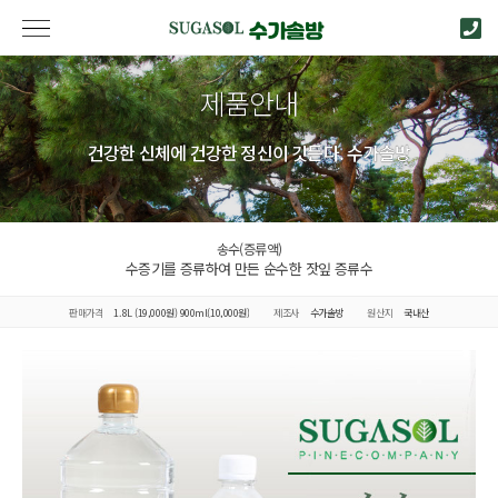
제품안내
건강한 신체에 건강한 정신이 깃든다. 수가솔방
송수(증류액)
수증기를 증류하여 만든 순수한 잣잎 증류수
판매가격
1.8L (19,000원) 900ml(10,000원)
제조사
수가솔방
원산지
국내산