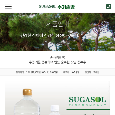
제품안내
건강한 신체에 건강한 정신이 깃든다. 수가솔방
송수(증류액)
수증기를 증류하여 만든 순수한 잣잎 증류수
판매가격
1.8L (19,000원) 900ml(10,000원)
제조사
수가솔방
원산지
국내산