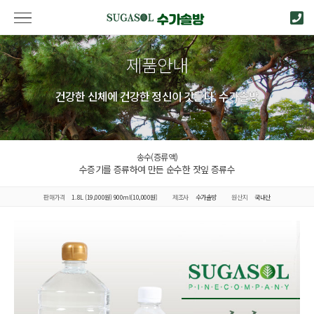
제품안내
건강한 신체에 건강한 정신이 깃든다. 수가솔방
송수(증류액)
수증기를 증류하여 만든 순수한 잣잎 증류수
판매가격
1.8L (19,000원) 900ml(10,000원)
제조사
수가솔방
원산지
국내산