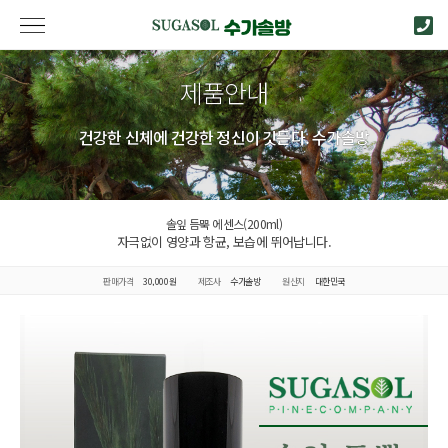
제품안내
건강한 신체에 건강한 정신이 깃든다. 수가솔방
솔잎 듬뿍 에센스(200ml)
자극없이 영양과 항균, 보습에 뛰어납니다.
판매가격
30,000원
제조사
수가솔방
원산지
대한민국