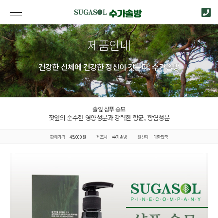
제품안내
건강한 신체에 건강한 정신이 깃든다. 수가솔방
솔잎 샴푸 송모
잣잎의 순수한 영양성분과 강력한 항균, 항염성분
판매가격
45,000원
제조사
수가솔방
원산지
대한민국