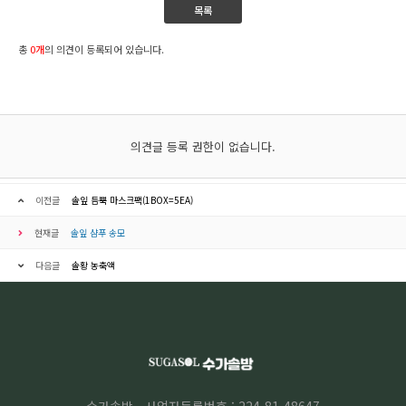
목록
총
0개
의 의견이 등록되어 있습니다.
의견글 등록 권한이 없습니다.
이전글
솔잎 듬뿍 마스크팩(1BOX=5EA)
현재글
솔잎 샴푸 송모
다음글
솔황 농축액
수가솔방
사업자등록번호 : 224-81-48647