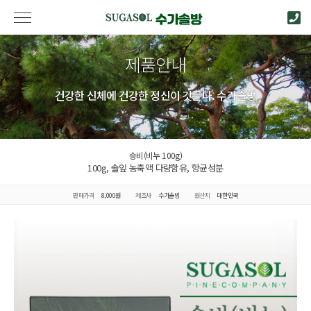
제품안내
건강한 신체에 건강한 정신이 깃든다. 수가솔방
송비(비누 100g)
100g, 솔잎 농축액 다량함유, 항균성분
판매가격
8,000원
제조사
수가솔방
원산지
대한민국