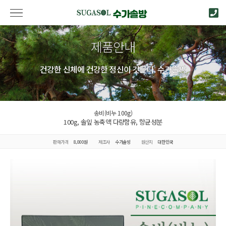
제품안내
건강한 신체에 건강한 정신이 깃든다. 수가솔방
송비(비누 100g)
100g, 솔잎 농축액 다량함유, 항균성분
판매가격
8,000원
제조사
수가솔방
원산지
대한민국