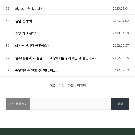
33
왜,100만원 입니까?
2023.08.04
32
솔잎 은 명약
2023.07.02
31
솔잎 왜 좋은가?
2023.06.10
30
미스트 분사력 안좋아요?
2022.09.27
29
솔수(증류액)와 솔잎모아(액상차) 둘 중에 어떤 게 좋은가요?
2022.08.25
28
솔잎차인줄 알고 주문했는데.....
2022.07.12
처음
이전
다음
마지막