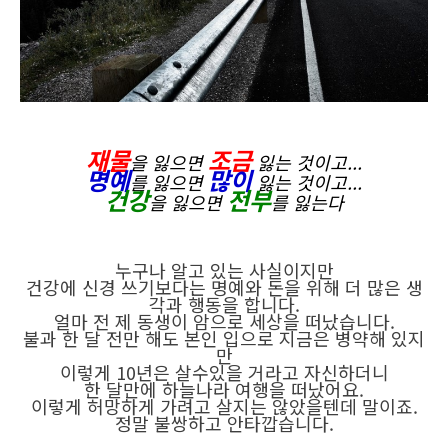
재물
조금
을 잃으면
잃는 것이고...
명예
많이
를 잃으면
잃는 것이고...
건강
전부
을 잃으면
를 잃는다
누구나 알고 있는 사실이지만
건강에 신경 쓰기보다는 명예와 돈을 위해 더 많은 생
각과 행동을 합니다.
얼마 전 제 동생이 암으로 세상을 떠났습니다.
불과 한 달 전만 해도 본인 입으로 지금은 병약해 있지
만
이렇게 10년은 살수있을 거라고 자신하더니
한 달만에 하늘나라 여행을 떠났어요.
이렇게 허망하게 가려고 살지는 않았을텐데 말이죠.
정말 불쌍하고 안타깝습니다.