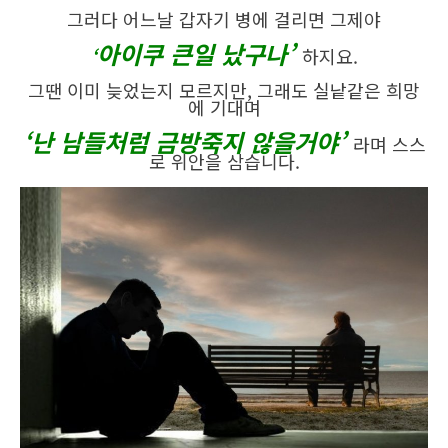
그러다 어느날 갑자기 병에 걸리면 그제야
아이쿠 큰일 났구나’
‘
하지요.
그땐 이미 늦었는지 모르지만, 그래도 실낱같은 희망
에 기대며
‘난 남들처럼 금방죽지 않을거야’
라며 스스
로 위안을 삼습니다.