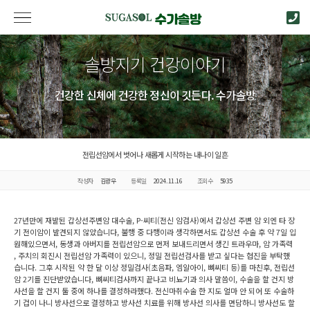
솔방지기 건강이야기
건강한 신체에 건강한 정신이 깃든다. 수가솔방
전립선암에서 벗어나 새롭게 시작하는 내나이 일흔
작성자
김광우
등록일
2024.11.16
조회수
5935
27년만에 재발된 갑상선주변암 대수술, P-씨티(전신 암검사)에서 갑상선 주변 암 외엔 타 장
기 전이암이 발견되지 않았습니다, 불행 중 다행이라 생각하면서도 갑상선 수술 후 약 7일 입
원해있으면서, 동생과 아버지를 전립선암으로 먼저 보내드리면서 생긴 트라우마, 암 가족력
, 주치의 회진시 전립선암 가족력이 있으니, 정밀 전립선검사를 받고 싶다는 협진을 부탁했
습니다. 그후 시작된 약 한 달 이상 정밀검사(초음파, 엠알아이, 뼈씨티 등)를 마친후, 전립선
암 2기를 진단받았습니다, 뼈씨티검사까지 끝나고 비뇨기과 의사 말씀이, 수술을 할 건지 방
사선을 할 건지 둘 중에 하나를 결정하라했다. 전신마취수술 한 지도 얼마 안 되어 또 수술하
기 겁이 나니 방사선으로 결정하고 방사선 치료를 위해 방사선 의사를 면담하니 방사선도 할