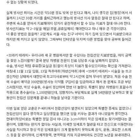
수 없는 상황에 되었다,
실제 방사선 쬐이는 시간은 약10분 정도 밖에 안 된다고 해서, 나의 생각은 집(평창)에서 서
울까지 2시간 30분 거리를 출퇴근하려고 했는데 방사선 의사 말씀은 절대 안 된다고 하며,
주변에 숙소를 얻어서 치료해야지 장거리 운전하면서 할 수 있는 치료가 절대 아니라 한다.
방사선치료는 약 2~3달을 매일(주말,공휴일제외) 해야한다고 하니 매우 큰 걱정이었다.
더 좋은 방법은 없을까? 고맙게도 서울 사는 친구 녀석이 자기 집에 있으면서 치료받으라고
하지만 폐 끼치고 싶지 않았다. 그때부터 인터넷을 뒤지며 다른 방법을 찾아 공부에 들어갔
다.
<브라키 테라피> 우리나라 세 곳 병원에서만 할 수있다는 전립선암 치료방법을, 마치 금맥
을 찾은 느낌이랄까? 결국 분당 차병원 전문의 진료 상담후 시술 날짜까지 잡았다.
수술, 방사선 처럼 후유증(요실금 등)없이 최상의 치료가 될수있으리라는 확신을 가져본다.
마침내 11월 11일 입원, 13일 척추마취(하반신마취)후에 <브라키 테라피> 시술을 눈 뜨고
정신차린 상태에서 대한민국 최고의사로부터 약 2시간에 걸쳐 무사히 받았다. 처음 수술 전
에 수술비 예약금 300만원(방사능 의약품 구입비)을 입금하라고 해서 돈 문제도 조금 부담
스러웠지만, 막상 수술후, 수술비 정산하며 한번 더 놀랐다. 특별히 분당 차병원의 포괄수가
적용으로 총수술비는 1,100만원인데, 암환자5% 부담제도로 실제 54만원만 납부하고 몇 달
동안의 전립선 암문제를 끝내니 하늘을 날아갈 기분이다.
이번 일로 얻은 교훈은 P-씨티에서 전랍선암이 발견되지 않았으며 특별한 증세도 없었으니
전립선암이 없다 생각하고 일상생할을 했으면 암을 키우는 결과가 아니었을까 생각한다.
현대의학장비로는 특별한 정밀 검사 아니고는 1cm이하의 작은 암세포는 찾기어렵다는 결
론이며, 암환자는 완치가 없다는 사실과, 미세한 암세포가 혈관을 타고 전신으로 이동한다는
사실을 직시하고 항상 작은 암세포들이 크게 활동하지 못하도록 음식, 운동, 과도한 스트레
스 등을 잘 관리하여, 신체저항력, 면역력을 키워 지금부터라도 건강한 노년을 보내야겠다.