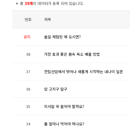
총
39개
의 데이터가 등록 되어 있습니다.
번호
제목
공지
솔잎 체험방 에 오시면?
38
가장 효과 좋은 몸속 독소 배출 방법
37
전립선암에서 벗어나 새롭게 시작하는 내나이 일흔
36
암 고치구 말구
35
의사말 꼭 들어야 할까요?
34
물 얼마나 먹어야 하나요?