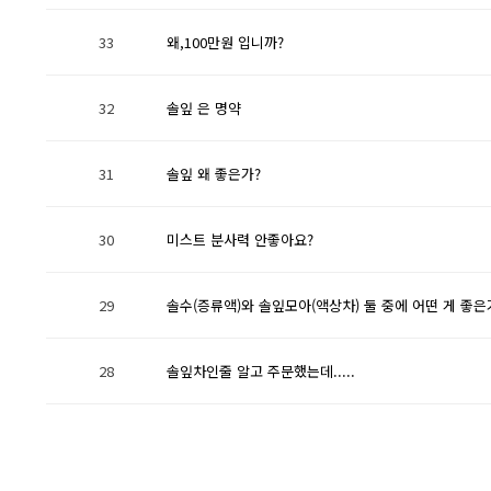
33
왜,100만원 입니까?
32
솔잎 은 명약
31
솔잎 왜 좋은가?
30
미스트 분사력 안좋아요?
29
솔수(증류액)와 솔잎모아(액상차) 둘 중에 어떤 게 좋은
28
솔잎차인줄 알고 주문했는데.....