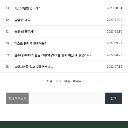
33
왜,100만원 입니까?
2023.08.04
32
솔잎 은 명약
2023.07.02
31
솔잎 왜 좋은가?
2023.06.10
30
미스트 분사력 안좋아요?
2022.09.27
29
솔수(증류액)와 솔잎모아(액상차) 둘 중에 어떤 게 좋은가요?
2022.08.25
28
솔잎차인줄 알고 주문했는데.....
2022.07.12
처음
이전
다음
마지막