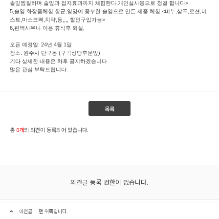
솔잎찜질하며 솔잎과 접지효과까지 체험한다,개인실사용으로 청결 합니다>
5,솔잎 화장품체험,항균,영양이 풍부한 솔잎으로 만든 제품 체험,<비누,삼푸,로션,미
스트,마스크팩,치약,등,,,, 할인구입가능>
6,편백사우나 이용,휴식후 퇴실,
오픈 예정일: 24년 4월 1일
장소: 원주시 단구동 (구곡성당후문앞)
기타 상세한 내용은 차후 공지하겠습니다
많은 관심 부탁드립니다.
목록
총
0개
의 의견이 등록되어 있습니다.
의견글 등록 권한이 없습니다.
이전글
맨 위쪽입니다.