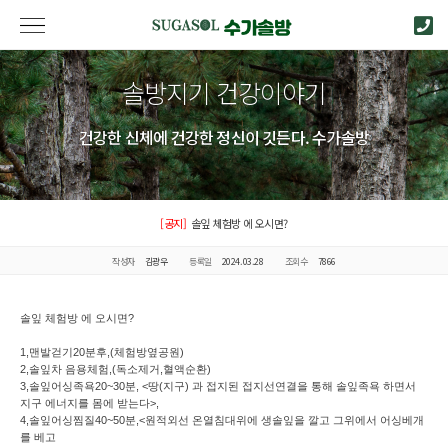
솔방지기 건강이야기
건강한 신체에 건강한 정신이 깃든다. 수가솔방
[공지]
솔잎 체험방 에 오시면?
작성자
김광우
등록일
2024.03.28
조회수
7866
솔잎 체험방 에 오시면?
1,맨발걷기20분후,(체험방옆공원)
2,솔잎차 음용체험,(독소제거,혈액순환)
3,솔잎어싱족욕20~30분, <땅(지구) 과 접지된 접지선연결을 통해 솔잎족욕 하면서
지구 에너지를 몸에 받는다>,
4,솔잎어싱찜질40~50분,<원적외선 온열침대위에 생솔잎을 깔고 그위에서 어싱베개
를 베고