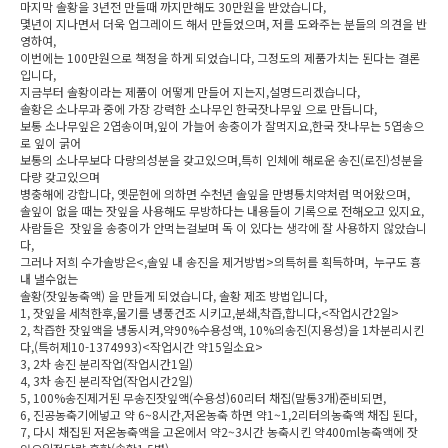
마지막 솔황을 3년전 만들때 까지만해도 30만원을 받았습니다,
몇년이 지나면서 더욱 업그레이드 해서 만들었으며, 저를 도와주는 분들의 의견을 반
영하여,
이번에는 100만원으로 책정을 하게 되었습니다, 그정도의 제품가치는 된다는 결론
입니다,
지금부터 솔황이라는 제품이 어떻게 만들어 지는지,설명드리겠습니다,
솔황은 소나무과 중에 가장 강력한 소나무인 한국잣나무잎 으로 만듭니다,
보통 소나무잎은 2엽송이며,잎이 가늘어 송충이가 잘먹지요,한국 잣나무는 5엽송으
로 잎이 굵어
보통의 소나무보다 다량의성분을 갖고있으며,특히 인체에 해로운 송진(로진)성분을
다량 갖고있으며
병충해에 강합니다, 옛문헌에 의하면 수천년 솔잎을 만병통치약처럼 먹어왔으며,
솔잎이 없을 때는 잣잎을 사용해도 무방하다는 내용들이 기록으로 전해오고 있지요,
사람들은 잣잎을 송충이가 안먹는걸보며 독 이 있다는 생각에 잘 사용하지 않았습니
다,
그러나 저희 수가솔방은<,솔잎 내 송진을 제거방법>의특허를 획득하며, 누구도 흉
내 낼수없는
솔황(잣잎농축액) 을 만들게 되었습니다, 솔황 제조 방법입니다,
1, 잣잎을 세척한후,물기를 냉풍건조 시키고,분쇄,착즙,합니다,<작업시간2일>
2, 착즙한 잣잎액을 냉동시켜,약90%수용성액, 10%의송진(지용성)을 1차분리시킨
다,(특허제10-1374993)<작업시간 약15일소요>
3, 2차 송진 분리작업(작업시간1일)
4, 3차 송진 분리작업(작업시간2일)
5, 100%송진제거된 무송진잣잎액(수용성)60리터 채집(말통3개)준비되면,
6, 진공농축기에넣고 약 6~8시간,저온농축 하면 약1~1,2리터의농축액 채집 된다,
7, 다시 채집된 저온농축액을 고온에서 약2~3시간 농축시킨 약400ml농축액에 잣