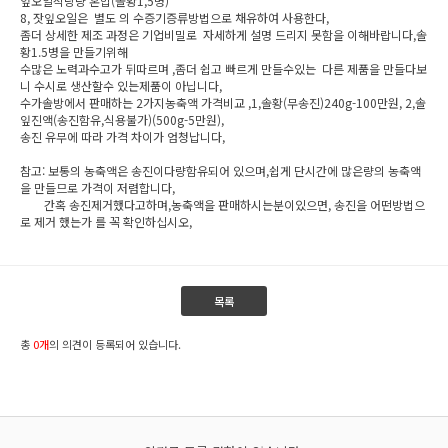
잎오일적당량 혼합(솔황1,5병)
8, 잣잎오일은 별도 의 수증기증류방법으로 채유하여 사용한다,
좀더 상세한 제조 과정은 기업비밀로 자세하게 설명 드리지 못함을 이해바랍니다,솔
황1.5병을 만들기위해
수많은 노력과수고가 뒤따르며 ,좀더 쉽고 빠르게 만들수있는 다른 제품을 만들다보
니 수시로 생산할수 있는제품이 아닙니다,
수가솔방에서 판매하는 2가지농축액 가격비교 ,1,솔황(무송진)240g-100만원, 2,솔
잎진액(송진함유,식용불가)(500g-5만원),
송진 유무에 따라 가격 차이가 엄청납니다,
참고: 보통의 농축액은 송진이다량함유되어 있으며,쉽게 단시간에 많은량의 농축액
을 만들므로 가격이 저렴합니다,
간혹 송진제거했다고하며,농축액을 판매하시는분이있으면, 송진을 어떤방법으
로 제거 했는가 를 꼭 확인하십시오,
목록
총
0개
의 의견이 등록되어 있습니다.