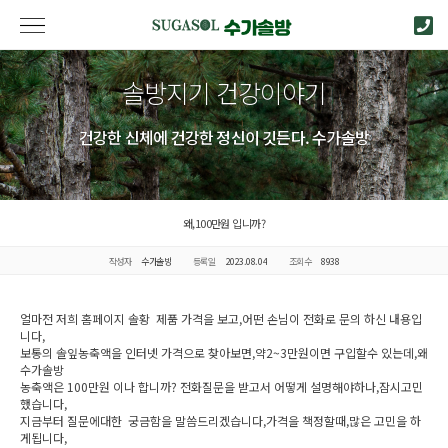
솔방지기 건강이야기
건강한 신체에 건강한 정신이 깃든다. 수가솔방
왜,100만원 입니까?
작성자
수가솔방
등록일
2023.08.04
조회수
8938
얼마전 저희 홈페이지 솔황 제품 가격을 보고,어떤 손님이 전화로 문의 하신 내용입
니다,
보통의 솔잎농축액을 인터넷 가격으로 찾아보면,약2~3만원이면 구입할수 있는데,왜
수가솔방
농축액은 100만원 이나 합니까? 전화질문을 받고서 어떻게 설명해야하나,잠시고민
했습니다,
지금부터 질문에대한 궁금함을 말씀드리겠습니다,가격을 책정할때,많은 고민을 하
게됩니다,