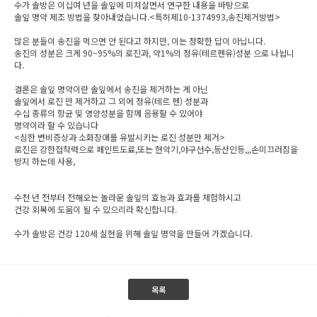
수가 솔방은 이십여 년을 솔잎에 미쳐살면서 연구한 내용을 바탕으로
솔잎 명약 제조 방법을 찾아내었습니다.<특허제10-1374993,송진제거방법>
많은 분들이 송진을 먹으면 안 된다고 하지만, 이는 정확한 답이 아닙니다.
송진의 성분은 크게 90~95%의 로진과, 약1%의 정유(테르펜유)성분 으로 나뉩니
다.
결론은 솔잎 명약이란 솔잎에서 송진을 제거하는 게 아닌
솔잎에서 로진 만 제거하고 그 외에 정유(테르 펜) 성분과
수십 종류의 항균 및 영양성분을 함께 음용할 수 있어야
명약이라 할 수 있습니다
<심한 변비증상과 소화장애를 유발시키는 로진 성분만 제거>
로진은 강한접착력으로 페인트도료,또는 현악기,야구선수,등산인등,,,손미끄러짐을
방지 하는데 사용,
수천 년 전부터 전해오는 놀라운 솔잎의 효능과 효과를 체험하시고
건강 회복에 도움이 될 수 있으리라 확신합니다.
수가 솔방은 건강 120세 실현을 위해 솔잎 명약을 만들어 가겠습니다.
목록