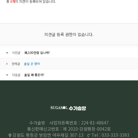
총
0개
의 의견이 등록되어 있습니다.
의견글 등록 권한이 없습니다.
이전글
왜,100만원 입니까?
현재글
솔잎 은 명약
다음글
솔잎 왜 좋은가?
수가솔방
사업자등록번호 : 224-81-48647
통신판매신고번호 : 제 2010-강원평창-0042호
강원도 평창군 방림면 여우재길 307-13
Tel : 033-333-3393