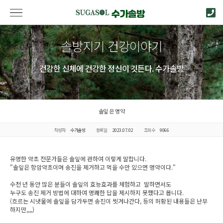
솔방지기 건강이야기
건강한 신체에 건강한 정신이 깃든다. 수가솔방
솔잎 은 명약
작성자
수가솔방
등록일
2023.07.02
조회수
9066
유명한 약초 전문가들은 솔잎에 관하여 이렇게 말합니다.
"솔잎은 항암약초이며 송진을 제거하고 먹을 수만 있으면 명약이다."
수천 년 동안 많은 분들이 솔잎의 효능효과를 체험하고 말하면서도
누구도 송진 제거 방법에 대하여 명쾌한 답을 제시하지 못했다고 봅니다.
(흐르는 시냇물에 솔잎을 담가두면 송진이 씻겨나간다, 등의 허황된 내용들은 난무
하지만,,,,)