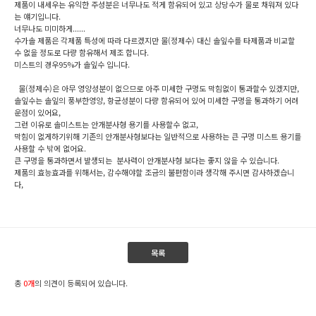
제품이 내세우는 유익한 주성분은 너무나도 적게 함유되어 있고 상당수가 물로 채워져 있다
는 얘기입니다.
너무나도 미미하게......
수가솔 제품은 각제품 특성에 따라 다르겠지만 물(정제수) 대신 솔잎수를 타제품과 비교할
수 없을 정도로 다량 함유해서 제조 합니다.
미스트의 경우95%가 솔잎수 입니다.
물(정제수)은 아무 영양성분이 없으므로 아주 미세한 구멍도 막힘없이 통과할수 있겠지만,
솔잎수는 솔잎의 풍부한영양, 항균성분이 다량 함유되어 있어 미세한 구멍을 통과하기 어려
운점이 있어요,
그런 이유로 솔미스트는 안개분사형 용기를 사용할수 없고,
막힘이 없게하기위해 기존의 안개분사형보다는 일반적으로 사용하는 큰 구멍 미스트 용기를
사용할 수 밖에 없어요.
큰 구멍을 통과하면서 발생되는 분사력이 안개분사형 보다는 좋지 않을 수 있습니다.
제품의 효능효과를 위해서는, 감수해야할 조금의 불편함이라 생각해 주시면 감사하겠습니
다,
목록
총
0개
의 의견이 등록되어 있습니다.