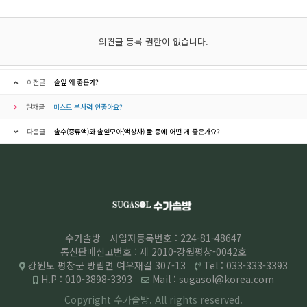
의견글 등록 권한이 없습니다.
이전글
솔잎 왜 좋은가?
현재글
미스트 분사력 안좋아요?
다음글
솔수(증류액)와 솔잎모아(액상차) 둘 중에 어떤 게 좋은가요?
수가솔방
사업자등록번호 : 224-81-48647
통신판매신고번호 : 제 2010-강원평창-0042호
강원도 평창군 방림면 여우재길 307-13
Tel : 033-333-3393
H.P : 010-3898-3393
Mail : sugasol@korea.com
Copyright 수가솔방. All rights
reserved.