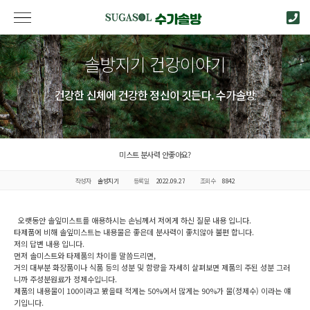
솔방지기 건강이야기
건강한 신체에 건강한 정신이 깃든다. 수가솔방
미스트 분사력 안좋아요?
작성자
솔방지기
등록일
2022.09.27
조회수
8842
오랫동안 솔잎미스트를 애용하시는 손님께서 저에게 하신 질문 내용 입니다.
타제품에 비해 솔잎미스트는 내용물은 좋은데 분사력이 좋치않아 불편 합니다.
저의 답변 내용 입니다.
먼저 솔미스트와 타제품의 차이를 말씀드리면,
거의 대부분 화장품이나 식품 등의 성분 및 함량을 자세히 살펴보면 제품의 주된 성분 그러
니까 주성분원료가 정제수입니다.
제품의 내용물이 100이라고 봤을때 적게는 50%에서 많게는 90%가 물(정제수) 이라는 얘
기입니다.