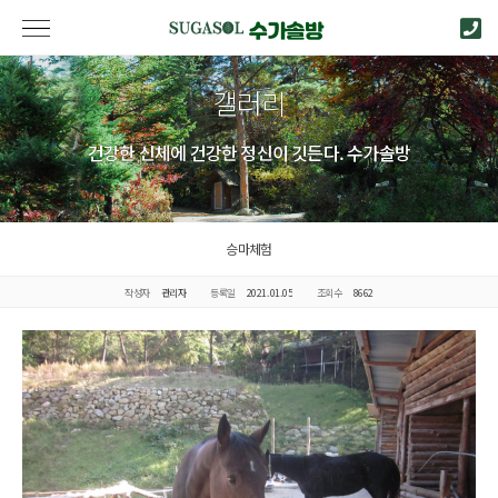
갤러리
건강한 신체에 건강한 정신이 깃든다. 수가솔방
승마체험
작성자
관리자
등록일
2021.01.05
조회수
8662