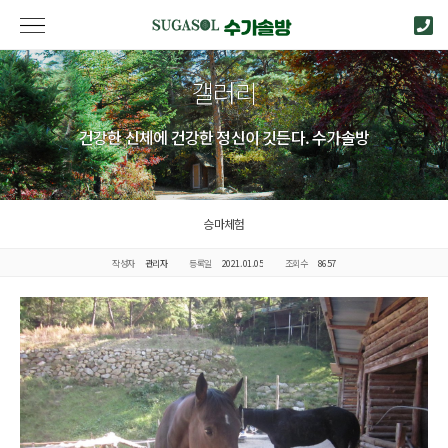
갤러리
건강한 신체에 건강한 정신이 깃든다. 수가솔방
승마체험
작성자
관리자
등록일
2021.01.05
조회수
8657