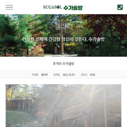
갤러리
건강한 신체에 건강한 정신이 깃든다. 수가솔방
추억의 수가솔방
작성자
관리자
등록일
2021.01.05
조회수
8556