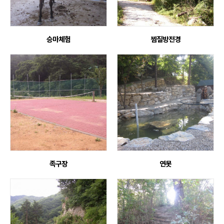
승마체험
찜질방전경
족구장
연못