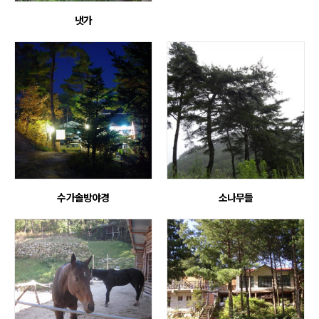
냇가
수가솔방야경
소나무들