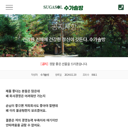
공지사항
건강한 신체에 건강한 정신이 깃든다. 수가솔방
[공지]
정말 좋은 선물을 드리겠습니다.
작성자
수가솔방
등록일
2024.02.20
조회수
8661
제품 좋다는 분들은 많은데
왜 회사경영은 어려워만 가는지
손님이 좋으면 저희회사도 좋아야 할텐데
왜 이리 불공평한지 모르겠어요.
결론은 저의 경영능력 부족이라 여기지만
안타까움을 금할 수 없어요.