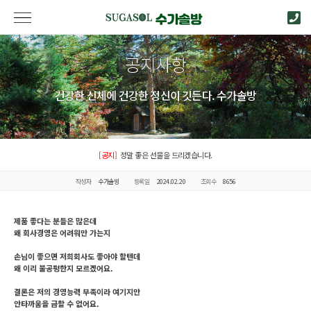
공지사항
건강한 신체에 건강한 정신이 깃든다. 수가솔방
[공지]
정말 좋은 선물을 드리겠습니다.
작성자
수가솔방
등록일
2024.02.20
조회수
8656
제품 좋다는 분들은 많은데
왜 회사경영은 어려워만 가는지
손님이 좋으면 저희회사도 좋아야 할텐데
왜 이리 불공평한지 모르겠어요.
결론은 저의 경영능력 부족이라 여기지만
안타까움을 금할 수 없어요.