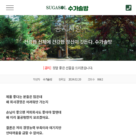
공지사항
건강한 신체에 건강한 정신이 깃든다. 수가솔방
[공지]
정말 좋은 선물을 드리겠습니다.
작성자
수가솔방
등록일
2024.02.20
조회수
8662
제품 좋다는 분들은 많은데
왜 회사경영은 어려워만 가는지
손님이 좋으면 저희회사도 좋아야 할텐데
왜 이리 불공평한지 모르겠어요.
결론은 저의 경영능력 부족이라 여기지만
안타까움을 금할 수 없어요.