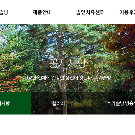
솔방
제품안내
솔잎치유센터
이용후
방 소개
제품안내
솔잎치유센터
이용후기
철학
제품의 특징
방 소개
제품안내
솔잎치유센터
이용후기
철학
제품의 특징
공지사항
건강한 신체에 건강한 정신이 깃든다. 수가솔방
지사항
갤러리
수가솔방 방송