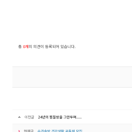
총
0개
의 의견이 등록되어 있습니다.
이전글
24년의 찜질방을 그만두며......
현재글
수가솔방 건강생활 공동체 모집