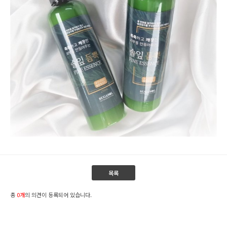
목록
총
0개
의 의견이 등록되어 있습니다.