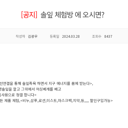
[공지]
솔잎 체험방 에 오시면?
작성자
김광우
등록일
2024.03.28
조회수
8437
접지선연결을 통해 솔잎족욕 하면서 지구 에너지를 몸에 받는다>,
 생솔잎을 깔고 그위에서 어싱베개를 베고
실사용으로 청결 합니다>
 제품 체험,<비누,삼푸,로션,미스트,마스크팩,치약,등,,,, 할인구입가능>