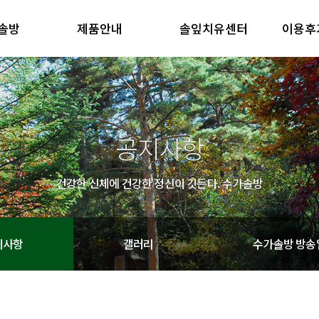
솔방
제품안내
솔잎치유센터
이용후
방 소개
제품안내
솔잎치유센터
이용후기
철학
제품의 특징
방 소개
제품안내
솔잎치유센터
이용후기
철학
제품의 특징
공지사항
건강한 신체에 건강한 정신이 깃든다. 수가솔방
지사항
갤러리
수가솔방 방송