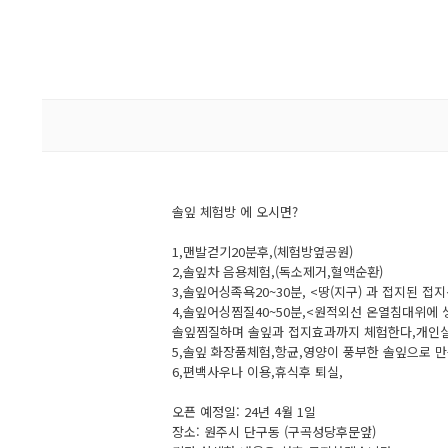
솔잎 체험방 에 오시면?
1,맨발걷기20분후,(체험방옆공원)
2,솔잎차 음용체험,(독소제거,혈액순환)
3,솔잎어싱족욕20~30분, <땅(지구) 과 접지된 
4,솔잎어싱찜질40~50분,<원적외선 온열침대위에
솔잎찜질하며 솔잎과 접지효과까지 체험한다,개인
5,솔잎 화장품체험,항균,영양이 풍부한 솔잎으로 만든
6,편백사우나 이용,휴식후 퇴실,
오픈 예정일: 24년 4월 1일
장소: 원주시 단구동 (구곡성당후문앞)