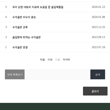
5
우리 남편 아토피 치유에 도움을 준 솔잎제품들
2024.01.23
4
수가솔방 비누의 효능
2024.01.08
3
수가솔방 샴푸
2023.12.25
2
솔잎향에 취하는 수가솔방
2023.09.15
1
수가솔방 방문
2023.07.26
처음
이전
다음
마지막
글쓰기