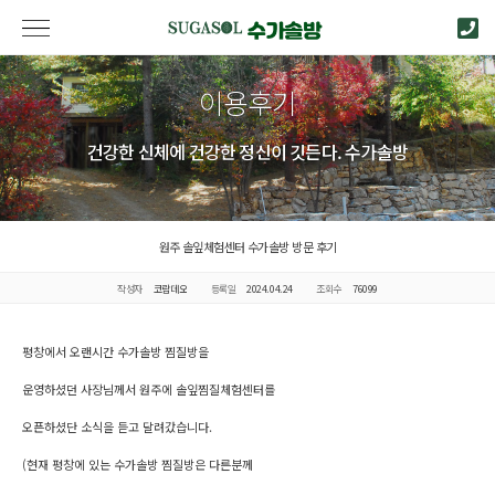
이용후기
건강한 신체에 건강한 정신이 깃든다. 수가솔방
원주 솔잎체험센터 수가솔방 방문 후기
작성자
코람데오
등록일
2024.04.24
조회수
76099
평창에서 오랜시간 수가솔방 찜질방을
운영하셨던 사장님께서 원주에 솔잎찜질체험센터를
오픈하셨단 소식을 듣고 달려갔습니다.
(현재 평창에 있는 수가솔방 찜질방은 다른분께