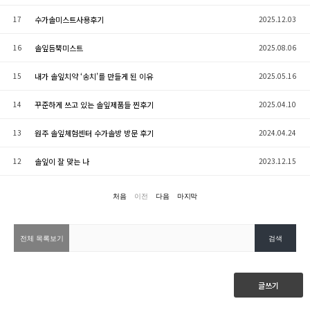
17
수가솔미스트사용후기
2025.12.03
16
솔잎듬뿍미스트
2025.08.06
15
내가 솔잎치약 ‘송치’를 만들게 된 이유
2025.05.16
14
꾸준하게 쓰고 있는 솔잎제품들 찐후기
2025.04.10
13
원주 솔잎체험센터 수가솔방 방문 후기
2024.04.24
12
솔잎이 잘 맞는 나
2023.12.15
처음
이전
다음
마지막
글쓰기