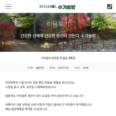
이용후기
건강한 신체에 건강한 정신이 깃든다. 수가솔방
가려움에 효과를 준 솔잎 제품들
작성자
솔잎러브
등록일
2024.02.03
조회수
22859
가려움증에 시달리다가 정말 좋은 재료로 제품을 만드신다는
소문을 들고 샴푸, 로션을 사용해보았습니다.
놀랍게도 가려움증 개선이 많이 도움을 주어 호전되어가고 있습니다
어쩌다가 다른 샴푸을 쓰면 비듬과 각질이 올라오고 머릿결이 푸석해집니다.
매일 솔잎제품을 써야할 것 같습니다.