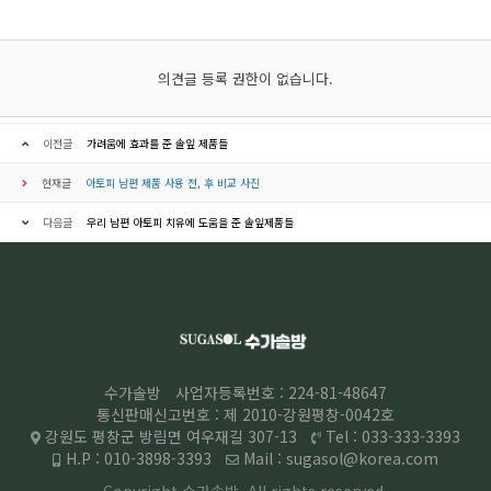
의견글 등록 권한이 없습니다.
이전글
가려움에 효과를 준 솔잎 제품들
현재글
아토피 남편 제품 사용 전, 후 비교 사진
다음글
우리 남편 아토피 치유에 도움을 준 솔잎제품들
수가솔방
사업자등록번호 : 224-81-48647
통신판매신고번호 : 제 2010-강원평창-0042호
강원도 평창군 방림면 여우재길 307-13
Tel : 033-333-3393
H.P : 010-3898-3393
Mail : sugasol@korea.com
Copyright 수가솔방. All rights
reserved.