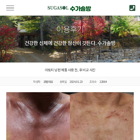
이용후기
건강한 신체에 건강한 정신이 깃든다. 수가솔방
아토피 남편 제품 사용 전, 후 비교 사진
작성자
코람데오
등록일
2024.01.23
조회수
22064