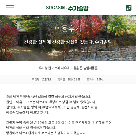
이용후기
건강한 신체에 건강한 정신이 깃든다. 수가솔방
우리 남편 아토피 치유에 도움을 준 솔잎제품들
작성자
코람데오
등록일
2024.01.23
조회수
25441
우리 남편은 작년(23년 6월)에 중증 아토피 환자가 되었습니다.
원인도 이유도 모르는 아토피에 무방비로 당할 수 밖에 없었습니다
한의원, 효소찜질, 양약 치료(면역억제제), 비싼 영양제, 광선치료 등
해볼수 있는건 다 해보았습니다.
그렇게 투병 중에 23년 10월에 코로나에 걸린 이후 면역체계에 큰 영향을 주어
남편의 상태는 더 극심해져 갔습니다.
병원에서 아토피환자에게 코로나는 치명적이라고 했습니다.