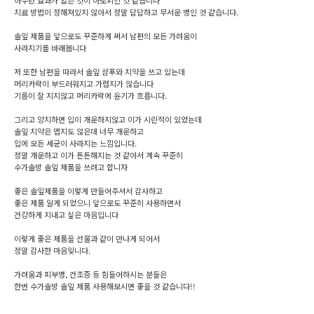
아무런 효과가 없는 것이 아토피인 것 같습니다
치료 방법이 정해져있지 않아서 정말 답답하고 무서운 병인 것 같습니다.
솔잎 제품을 앞으로도 꾸준하게 써서 남편의 모든 가려움이
사라지기를 바래봅니다
저 또한 남편을 따라서 솔잎 샴푸와 치약을 쓰고 있는데
머리카락이 부드러워지고 가렵지가 않습니다
기름이 잘 지지않고 머리카락에 윤기가 흐릅니다.
그리고 양치하면 입이 개운하지않고 이가 시린적이 있었는데
솔잎 치약은 맵지도 않은데 너무 개운하고
입에 모든 세균이 사라지는 느낌입니다.
정말 개운하고 이가 튼튼해지는 것 같아서 계속 꾸준히
수가솔방 솔잎 제품을 쓰려고 합니자
좋은 솔잎제품을 이렇게 만들어주셔서 감사하고
좋은 제품 알게 되었으니 앞으로도 꾸준히 사용하면서
건강하게 지내고 싶은 마음입니다
이렇게 좋은 제품을 선물과 같이 만나게 되어서
정말 감사한 마음잊니다.
가려움과 피부병, 건조증 등 힘들어하시는 분들은
한번 수가솔방 솔잎 제품 사용해보시면 좋을 것 같습니다!!