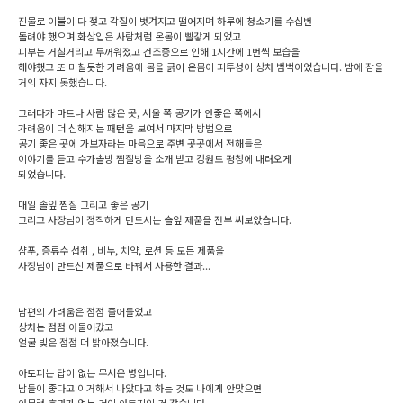
진물로 이불이 다 젖고 각질이 벗겨지고 떨어지며 하루에 청소기를 수십번
돌려야 했으며 화상입은 사람처럼 온몸이 빨갛게 되었고
피부는 거칠거리고 두꺼워졌고 건조증으로 인해 1시간에 1번씩 보습을
해야했고 또 미칠듯한 가려움에 몸을 긁어 온몸이 피투성이 상처 범벅이었습니다. 밤에 잠을
거의 자지 못했습니다.
그러다가 마트나 사람 많은 곳, 서울 쪽 공기가 안좋은 쪽에서
가려움이 더 심해지는 패턴을 보여서 마지막 방법으로
공기 좋은 곳에 가보자라는 마음으로 주변 곳곳에서 전해들은
이야기를 듣고 수가솔방 찜질방을 소개 받고 강원도 평창에 내려오게
되었습니다.
매일 솔잎 찜질 그리고 좋은 공기
그리고 사장님이 정직하게 만드시는 솔잎 제품을 전부 써보았습니다.
샴푸, 증류수 섭취 , 비누, 치약, 로션 등 모든 제품을
사장님이 만드신 제품으로 바꿔서 사용한 결과...
남편의 가려움은 점점 줄어들었고
상처는 점점 아물어갔고
얼굴 빛은 점점 더 밝아졌습니다.
아토피는 답이 없는 무서운 병입니다.
남들이 좋다고 이거해서 나았다고 하는 것도 나에게 안맞으면