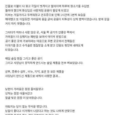
진물로 이불이 다 젖고 각질이 벗겨지고 떨어지며 하루에 청소기를 수십번
돌려야 했으며 화상입은 사람처럼 온몸이 빨갛게 되었고
피부는 거칠거리고 두꺼워졌고 건조증으로 인해 1시간에 1번씩 보습을
해야했고 또 미칠듯한 가려움에 몸을 긁어 온몸이 피투성이 상처 범벅이었습니다. 밤에 잠을
거의 자지 못했습니다.
그러다가 마트나 사람 많은 곳, 서울 쪽 공기가 안좋은 쪽에서
가려움이 더 심해지는 패턴을 보여서 마지막 방법으로
공기 좋은 곳에 가보자라는 마음으로 주변 곳곳에서 전해들은
이야기를 듣고 수가솔방 찜질방을 소개 받고 강원도 평창에 내려오게
되었습니다.
매일 솔잎 찜질 그리고 좋은 공기
그리고 사장님이 정직하게 만드시는 솔잎 제품을 전부 써보았습니다.
샴푸, 증류수 섭취 , 비누, 치약, 로션 등 모든 제품을
사장님이 만드신 제품으로 바꿔서 사용한 결과...
남편의 가려움은 점점 줄어들었고
상처는 점점 아물어갔고
얼굴 빛은 점점 더 밝아졌습니다.
아토피는 답이 없는 무서운 병입니다.
남들이 좋다고 이거해서 나았다고 하는 것도 나에게 안맞으면