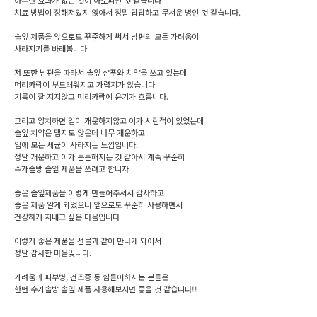
아무런 효과가 없는 것이 아토피인 것 같습니다
치료 방법이 정해져있지 않아서 정말 답답하고 무서운 병인 것 같습니다.
솔잎 제품을 앞으로도 꾸준하게 써서 남편의 모든 가려움이
사라지기를 바래봅니다
저 또한 남편을 따라서 솔잎 샴푸와 치약을 쓰고 있는데
머리카락이 부드러워지고 가렵지가 않습니다
기름이 잘 지지않고 머리카락에 윤기가 흐릅니다.
그리고 양치하면 입이 개운하지않고 이가 시린적이 있었는데
솔잎 치약은 맵지도 않은데 너무 개운하고
입에 모든 세균이 사라지는 느낌입니다.
정말 개운하고 이가 튼튼해지는 것 같아서 계속 꾸준히
수가솔방 솔잎 제품을 쓰려고 합니자
좋은 솔잎제품을 이렇게 만들어주셔서 감사하고
좋은 제품 알게 되었으니 앞으로도 꾸준히 사용하면서
건강하게 지내고 싶은 마음입니다
이렇게 좋은 제품을 선물과 같이 만나게 되어서
정말 감사한 마음잊니다.
가려움과 피부병, 건조증 등 힘들어하시는 분들은
한번 수가솔방 솔잎 제품 사용해보시면 좋을 것 같습니다!!