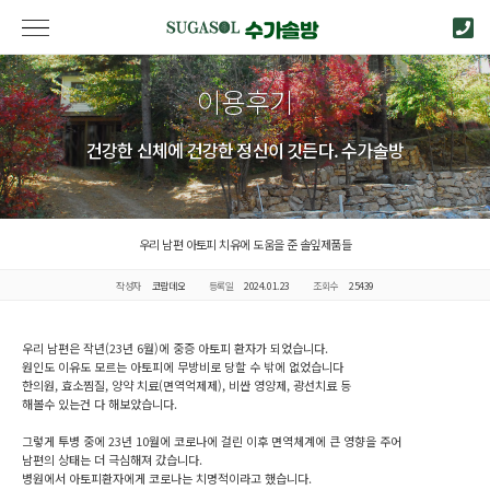
이용후기
건강한 신체에 건강한 정신이 깃든다. 수가솔방
우리 남편 아토피 치유에 도움을 준 솔잎제품들
작성자
코람데오
등록일
2024.01.23
조회수
25439
우리 남편은 작년(23년 6월)에 중증 아토피 환자가 되었습니다.
원인도 이유도 모르는 아토피에 무방비로 당할 수 밖에 없었습니다
한의원, 효소찜질, 양약 치료(면역억제제), 비싼 영양제, 광선치료 등
해볼수 있는건 다 해보았습니다.
그렇게 투병 중에 23년 10월에 코로나에 걸린 이후 면역체계에 큰 영향을 주어
남편의 상태는 더 극심해져 갔습니다.
병원에서 아토피환자에게 코로나는 치명적이라고 했습니다.