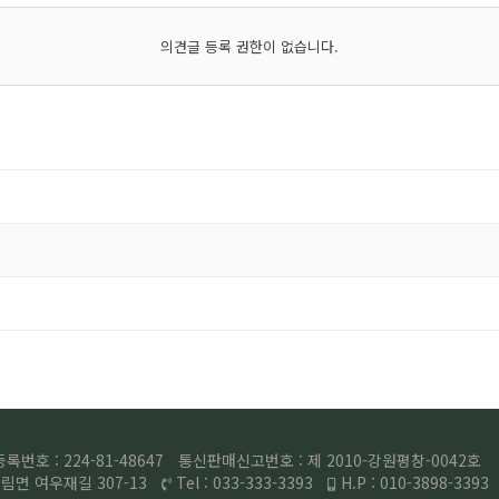
의견글 등록 권한이 없습니다.
번호 : 224-81-48647
통신판매신고번호 : 제 2010-강원평창-0042호
면 여우재길 307-13
Tel : 033-333-3393
H.P : 010-3898-3393