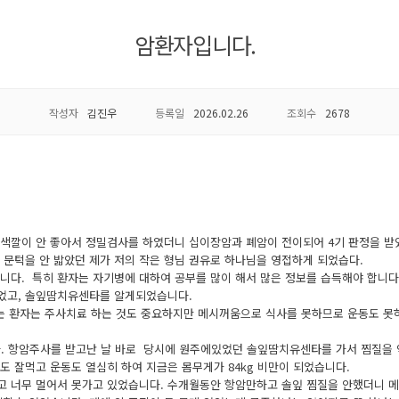
암환자입니다.
작성자
김진우
등록일
2026.02.26
조회수
2678
고 변 색깔이 안 좋아서 정밀검사를 하였더니 십이장암과 폐암이 전이되어 4기 판정을 받
 문턱을 안 밟았던 제가 저의 작은 형님 권유로 하나님을 영접하게 되었습다.
니다. 특히 환자는 자기병에 대하여 공부를 많이 해서 많은 정보를 습득해야 합니다
었고, 솔잎땀치유센타를 알게되었습니다.
 하는 환자는 주사치료 하는 것도 중요하지만 메시꺼움으로 식사를 못하므로 운동도 못
다. 항암주사를 받고난 날 바로 당시에 원주에있었던 솔잎땀치유센타를 가서 찜질을 약
 잘먹고 운동도 열심히 하여 지금은 몸무게가 84kg 비만이 되었습니다.
 너무 멀어서 못가고 있었습니다. 수개월동안 항암만하고 솔잎 찜질을 안했더니 메시