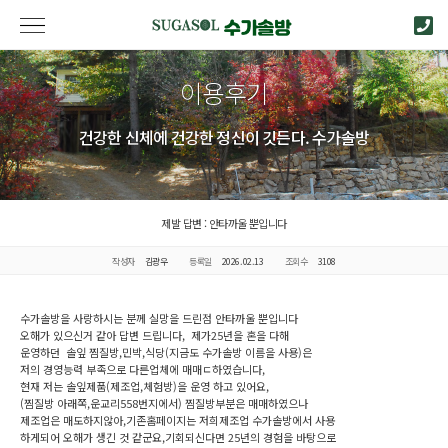
이용후기
건강한 신체에 건강한 정신이 깃든다. 수가솔방
제발 답변 : 안타까울 뿐입니다
작성자
김광우
등록일
2026.02.13
조회수
3108
수가솔방을 사랑하시는 분께 실망을 드린점 안타까울 뿐입니다
오해가 있으신거 같아 답변 드립니다, 제가25년을 혼을 다해
운영하던 솔잎 찜질방,민박,식당(지금도 수가솔방 이름을 사용)은
저의 경영능력 부족으로 다른업체에 매매ㄷ하였습니다,
현재 저는 솔잎제품(제조업,체험방)을 운영 하고 있어요,
(찜질방 아래쪽,운교리558번지에서) 찜질방부분은 매매하였으나
제조업은 매도하지않아,기존홈페이지는 저희제조업 수가솔방에서 사용
하게되어 오해가 생긴 것 같군요,기회되신다면 25년의 경험을 바탕으로