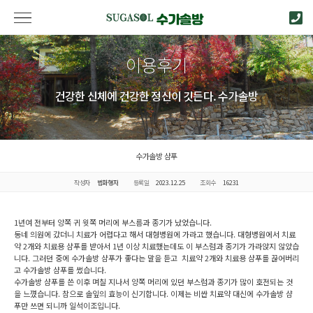
이용후기
건강한 신체에 건강한 정신이 깃든다. 수가솔방
수가솔방 샴푸
작성자
법화행자
등록일
2023.12.25
조회수
16231
1년여 전부터 양쪽 귀 윗쪽 머리에 부스름과 종기가 났었습니다.
동네 의원에 갔더니 치료가 어렵다고 해서 대형병원에 가라고 했습니다. 대형병원에서 치료
약 2개와 치료용 샴푸를 받아서 1년 이상 치료했는데도 이 부스럼과 종기가 가라앉지 않았습
니다. 그러던 중에 수가솔방 샴푸가 좋다는 말을 듣고 치료약 2개와 치료용 샴푸를 끊어버리
고 수가솔방 샴푸를 썼습니다.
수가솔방 샴푸를 쓴 이후 며칠 지나서 양쪽 머리에 있던 부스럼과 종기가 많이 호전되는 것
을 느꼈습니다. 참으로 솔잎의 효능이 신기합니다. 이제는 비싼 치료약 대신에 수가솔방 샴
푸만 쓰면 되니까 일석이조입니다.