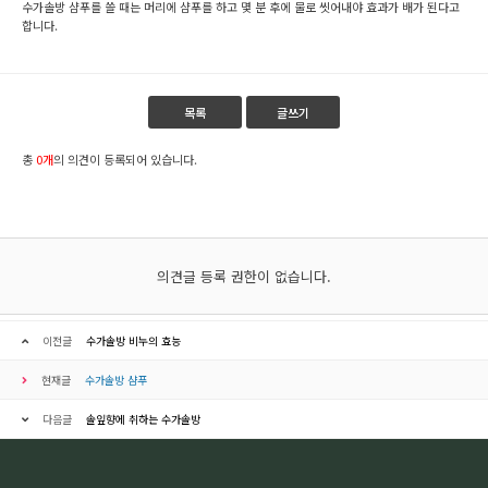
수가솔방 샴푸를 쓸 때는 머리에 샴푸를 하고 몇 분 후에 물로 씻어내야 효과가 배가 된다고
합니다.
목록
글쓰기
총
0개
의 의견이 등록되어 있습니다.
의견글 등록 권한이 없습니다.
이전글
수가솔방 비누의 효능
현재글
수가솔방 샴푸
다음글
솔잎향에 취하는 수가솔방