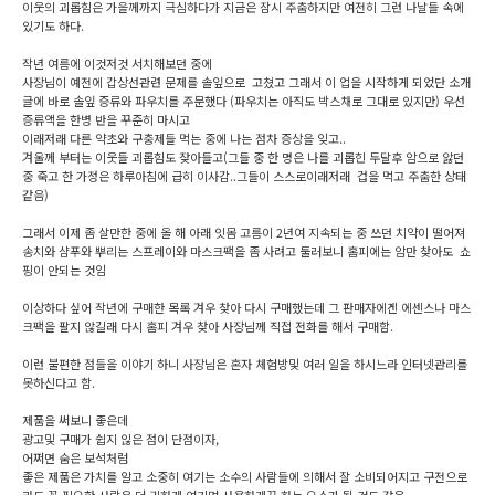
이웃의 괴롭힘은 가을께까지 극심하다가 지금은 잠시 주춤하지만 여전히 그런 나날들 속에
있기도 하다.
작년 여름에 이것저것 서치해보던 중에
사장님이 예전에 갑상선관련 문제를 솔잎으로 고쳤고 그래서 이 업을 시작하게 되었단 소개
글에 바로 솔잎 증류와 파우치를 주문했다 (파우치는 아직도 박스채로 그대로 있지만) 우선
증류액을 한병 반을 꾸준히 마시고
이래저래 다른 약초와 구충제들 먹는 중에 나는 점차 증상을 잊고..
겨울께 부터는 이웃들 괴롭힘도 잦아들고(그들 중 한 명은 나를 괴롭힌 두달후 암으로 앓던
중 죽고 한 가정은 하루아침에 급히 이사감..그들이 스스로이래저래 겁을 먹고 주춤한 상태
같음)
그래서 이제 좀 살만한 중에 올 해 아래 잇몸 고름이 2년여 지속되는 중 쓰던 치약이 떨어져
송치와 샴푸와 뿌리는 스프레이와 마스크팩을 좀 사려고 둘러보니 홈피에는 암만 찾아도 쇼
핑이 안되는 것임
이상하다 싶어 작년에 구매한 목록 겨우 찾아 다시 구매했는데 그 판매자에겐 에센스나 마스
크팩을 팔지 않길래 다시 홈피 겨우 찾아 사장님께 직접 전화를 해서 구매함.
이런 불편한 점들을 이야기 하니 사장님은 혼자 체험방및 여러 일을 하시느라 인터넷관리를
못하신다고 함.
제품을 써보니 좋은데
광고및 구매가 쉽지 읺은 점이 단점이자,
어쩌면 숨은 보석처럼
좋은 제품은 가치를 알고 소중히 여기는 소수의 사람들에 의해서 잘 소비되어지고 구전으로