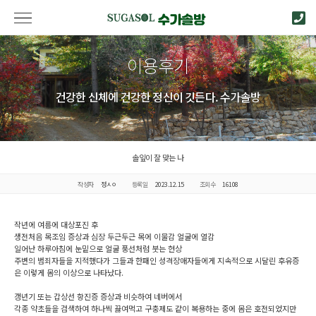
이용후기
건강한 신체에 건강한 정신이 깃든다. 수가솔방
솔잎이 잘 맞는 나
작성자
정ㅅㅇ
등록일
2023.12.15
조회수
16108
작년에 여름에 대상포진 후
생전처음 목조임 증상과 심장 두근두근 목에 이물감 얼굴에 열감
일어난 하루아침에 눈밑으로 얼굴 풍선처럼 붓는 현상
주변의 범죄자들을 지적했다가 그들과 한패인 성격장애자들에게 지속적으로 시달린 후유증
은 이렇게 몸의 이상으로 나타났다.
갱년기 또는 갑상선 항진증 증상과 비슷하여 네버에서
각종 약초들을 검색하여 하나씩 끓여먹고 구충제도 같이 복용하는 중에 몸은 호전되었지만