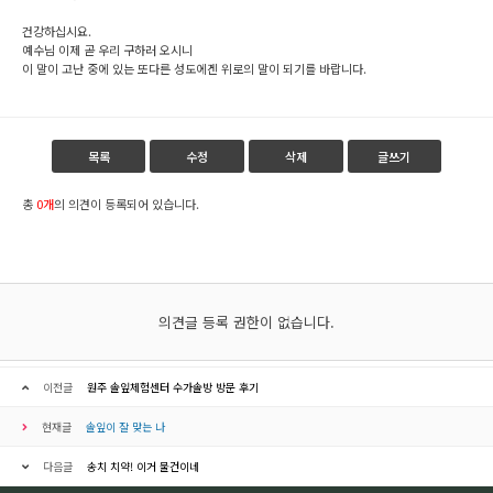
건강하십시요.
예수님 이제 곧 우리 구하러 오시니
이 말이 고난 중에 있는 또다른 성도에겐 위로의 말이 되기를 바랍니다.
목록
수정
삭제
글쓰기
총
0개
의 의견이 등록되어 있습니다.
의견글 등록 권한이 없습니다.
이전글
원주 솔잎체험센터 수가솔방 방문 후기
현재글
솔잎이 잘 맞는 나
다음글
송치 치약! 이거 물건이네