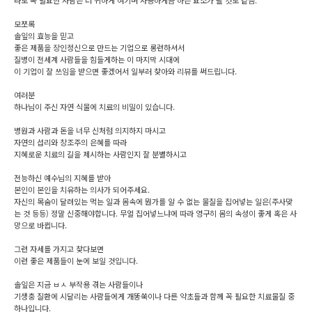
라도 꼭 필요한 사람은 더 귀하게 여기며 사용하게끔 하는 요소가 될 것도 같음.
모쪼록
솔잎의 효능을 믿고
좋은 제품을 장인정신으로 만드는 기업으로 롱런하셔서
질병이 전세계 사람들을 힘들게하는 이 마지막 시대에
이 기업이 잘 쓰임을 받으면 좋겠어서 일부러 찾아와 리뷰를 써드립니다.
여러분
하나님이 주신 자연 식물에 치료의 비밀이 있습니다.
병원과 사람과 돈을 너무 신처럼 의지하지 마시고
자연의 섭리와 창조주의 은혜를 따라
지혜로운 치료의 길을 제시하는 사람인지 잘 분별하시고
전능하신 예수님의 지혜를 받아
본인이 본인을 치유하는 의사가 되어주세요.
자신의 목숨이 달려있는 먹는 일과 몸속에 뭔가를 알 수 없는 물질을 집어넣는 일은(주사맞
는 것 등등) 정말 신중해야합니다. 무얼 집어넣느냐에 따라 영구히 몸의 속성이 좋게 혹은 사
망으로 바뀝니다.
그런 자세를 가지고 찾다보면
이런 좋은 제품들이 눈에 보일 것입니다.
솔잎은 지금 ㅂㅅ 부작용 겪는 사람들이나
기생충 질환에 시달리는 사람들에게 개똥쑥이나 다른 약초들과 함께 꼭 필요한 치료물질 중
하나입니다.